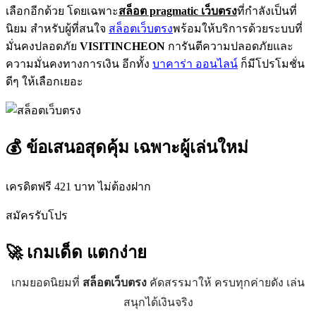
เลือกอีกด้วย โดยเฉพาะ
สล็อต pragmatic เว็บตรง
ที่กำลังเป็นที่
นิยม สำหรับผู้ที่สนใจ
สล็อตเว็บตรง
พร้อมให้บริการด้วยระบบที่
มั่นคงปลอดภัย
VISITINCHEON
การันตีความปลอดภัยและ
ความมั่นคงทางการเงิน อีกทั้ง
บาคาร่า ออนไลน์
ก็มีโปรโมชั่น
ดีๆ ให้เลือกเยอะ
💰 ข้อเสนอสุดคุ้ม เฉพาะผู้เล่นใหม่
เครดิตฟรี 421 บาท ไม่ต้องฝาก
สมัครรับโปร
🚀 เกมเด็ด
แตกง่าย
เกมยอดนิยมที่
สล็อตเว็บตรง
คัดสรรมาให้ ครบทุกค่ายดัง เล่น
สนุกได้เงินจริง