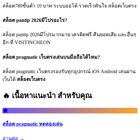
สล็อต789ขั้นต่ำ 10 บาท ระบบออโต้ รวดเร็วทันใจ สล็อตเว็บตรง
สล็อต pantip 2026มีโปรอะไร?
สล็อต pantip 2026มีโปรมากมาย เครดิตฟรี คืนยอดเสีย และอื่นๆ
อีก ที่ VISITINCHEON
สล็อต pragmatic เว็บตรงเล่นบนมือถือได้ไหม?
สล็อต pragmatic เว็บตรงรองรับทุกอุปกรณ์ iOS Android เล่นผ่าน
เว็บได้
สล็อตเว็บตรง
🔥 เนื้อหาแนะนำ
สำหรับคุณ
สล็อต pragmatic ทดลองเล่น
อ่านต่อ →