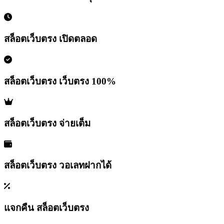
สล็อตเว็บตรง เปิดตลอด
สล็อตเว็บตรง เว็บตรง 100%
สล็อตเว็บตรง จ่ายเต็ม
สล็อตเว็บตรง วอเลทฝากได้
แจกคืน สล็อตเว็บตรง