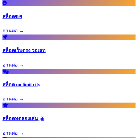
สล็อต999
อ่านต่อ →
สล็อตเว็บตรง วอเลท
อ่านต่อ →
สล็อต no limit city
อ่านต่อ →
สล็อตทดลองเล่น jili
อ่านต่อ →