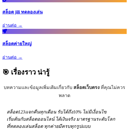
สล็อต jili ทดลองเล่น
อ่านต่อ →
สล็อตค่ายใหญ่
อ่านต่อ →
🎯 เรื่องราว
น่ารู้
บทความและข้อมูลเพิ่มเติมเกี่ยวกับ
สล็อตเว็บตรง
ที่คุณไม่ควร
พลาด
สล็อต123แจกคืนทุกเดือน รับได้ถึง10% ไม่มีเงื่อนไข
เริ่มต้นกับสล็อตออนไลน์ ได้เงินจริง มาตรฐานระดับโลก
ที่ทดลองเล่นสล็อต ทุกค่ายมีครบทุกรูปแบบ