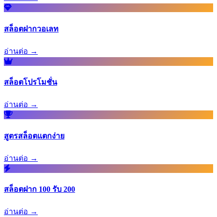
สล็อตฝากวอเลท
อ่านต่อ →
สล็อตโปรโมชั่น
อ่านต่อ →
สูตรสล็อตแตกง่าย
อ่านต่อ →
สล็อตฝาก 100 รับ 200
อ่านต่อ →