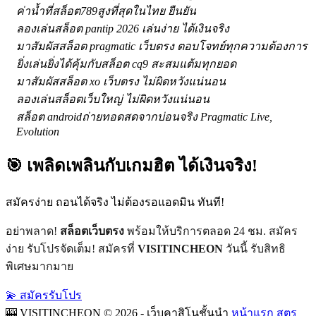
ค่าน้ำที่สล็อต789สูงที่สุดในไทย ยืนยัน
ลองเล่นสล็อต pantip 2026 เล่นง่าย ได้เงินจริง
มาสัมผัสสล็อต pragmatic เว็บตรง ตอบโจทย์ทุกความต้องการ
ยิ่งเล่นยิ่งได้คุ้มกับสล็อต cq9 สะสมแต้มทุกยอด
มาสัมผัสสล็อต xo เว็บตรง ไม่ผิดหวังแน่นอน
ลองเล่นสล็อตเว็บใหญ่ ไม่ผิดหวังแน่นอน
สล็อต androidถ่ายทอดสดจากบ่อนจริง Pragmatic Live,
Evolution
🎯 เพลิดเพลินกับเกมฮิต ได้เงินจริง!
สมัครง่าย ถอนได้จริง ไม่ต้องรอแอดมิน ทันที!
อย่าพลาด!
สล็อตเว็บตรง
พร้อมให้บริการตลอด 24 ชม. สมัคร
ง่าย รับโปรจัดเต็ม! สมัครที่
VISITINCHEON
วันนี้ รับสิทธิ
พิเศษมากมาย
💫 สมัครรับโปร
🎰 VISITINCHEON
© 2026 - เว็บคาสิโนชั้นนำ
หน้าแรก
สูตร