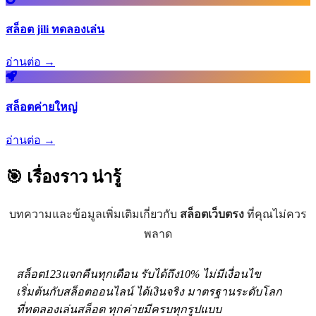
สล็อต jili ทดลองเล่น
อ่านต่อ →
สล็อตค่ายใหญ่
อ่านต่อ →
🎯 เรื่องราว
น่ารู้
บทความและข้อมูลเพิ่มเติมเกี่ยวกับ
สล็อตเว็บตรง
ที่คุณไม่ควร
พลาด
สล็อต123แจกคืนทุกเดือน รับได้ถึง10% ไม่มีเงื่อนไข
เริ่มต้นกับสล็อตออนไลน์ ได้เงินจริง มาตรฐานระดับโลก
ที่ทดลองเล่นสล็อต ทุกค่ายมีครบทุกรูปแบบ