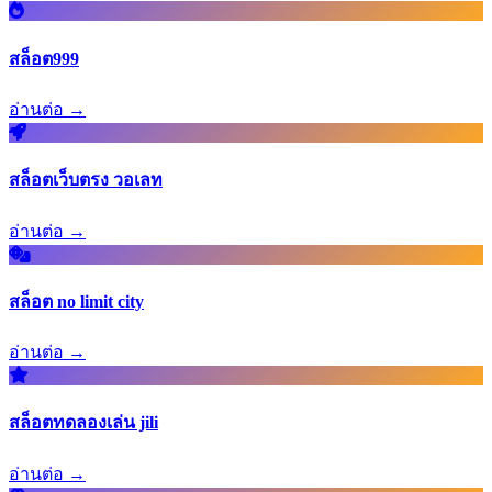
สล็อต999
อ่านต่อ →
สล็อตเว็บตรง วอเลท
อ่านต่อ →
สล็อต no limit city
อ่านต่อ →
สล็อตทดลองเล่น jili
อ่านต่อ →