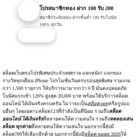
โปรสมาชิกทอง ฝาก 100 รับ 200
สมาชิกระดับทอง ฝากขั้นต่ำ 100 รับโบนัส
100% ทุกวัน
รับโปรนี้
สล็อตเว็บตรงโปรพิเศษประจำเทศกาล แจกหนัก! แจกของ
รางวัลทุกเดือน iPhone โปรโมชั่นวันครบรอบสุดพิเศษ รวมเกม
กว่า 1,500 รายการ ให้บริการมามากกว่า 9 ปี มั่นคงปลอดภัย
โบนัสแรกเข้า 126% สูงสุด 20,000 บาท พร้อมให้บริการสล็อต
ออนไลน์ ได้เงินจริงครบครัน ไม่ว่าจะเป็น
สล็อต app
หรือรูปแบ
บอื่นๆ โดยเฉพาะสล็อต123ที่กำลังเป็นที่นิยม รวมถึง
สล็อต
ออนไลน์ ได้เงินจริง
ที่หลายคนให้ความสนใจ รวมถึง
ทดลองเล่น
สล็อต ทุกค่าย
ที่หลายคนให้ความสนใจ นอกจากนี้ยังมี
สล็อต789ให้เลือกอีกด้วย นอกจากนี้ยังมี
สล็อต pantip 2026
ให้