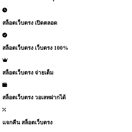
สล็อตเว็บตรง เปิดตลอด
สล็อตเว็บตรง เว็บตรง 100%
สล็อตเว็บตรง จ่ายเต็ม
สล็อตเว็บตรง วอเลทฝากได้
แจกคืน สล็อตเว็บตรง