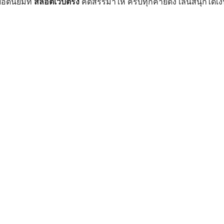
อดนิยมที่
สล็อตเว็บตรง
คัดสรรมาให้ ครบทุกค่ายดัง เล่นสนุกได้เงิ