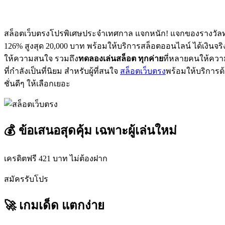
สล็อตเว็บตรงโปรพิเศษประจำเทศกาล แจกหนัก! แจกของรางวัลทุกเ
126% สูงสุด 20,000 บาท พร้อมให้บริการสล็อตออนไลน์ ได้เงินจริ
ให้ความสนใจ รวมถึง
ทดลองเล่นสล็อต ทุกค่าย
ที่หลายคนให้ความ
ที่กำลังเป็นที่นิยม สำหรับผู้ที่สนใจ
สล็อตเว็บตรง
พร้อมให้บริการด
ชั่นดีๆ ให้เลือกเยอะ
💰 ข้อเสนอสุดคุ้ม เฉพาะผู้เล่นใหม่
เครดิตฟรี 421 บาท ไม่ต้องฝาก
สมัครรับโปร
🚀 เกมเด็ด
แตกง่าย