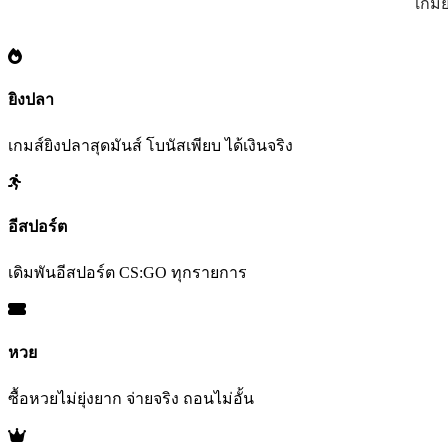
เกมย
ยิงปลา
เกมส์ยิงปลาสุดมันส์ โบนัสเพียบ ได้เงินจริง
อีสปอร์ต
เดิมพันอีสปอร์ต CS:GO ทุกรายการ
หวย
ซื้อหวยไม่ยุ่งยาก จ่ายจริง ถอนไม่อั้น