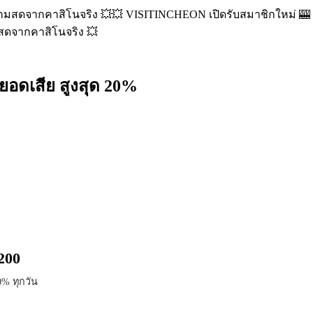
เกมสดจากคาสิโนจริง 💥
💥 VISITINCHEON เปิดรับสมาชิกใหม่ 🎰
สดจากคาสิโนจริง 💥
ยอดเสีย สูงสุด 20%
200
0% ทุกวัน