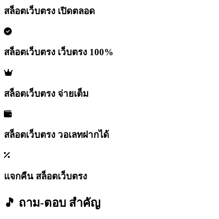
สล็อตเว็บตรง เปิดตลอด
สล็อตเว็บตรง เว็บตรง 100%
สล็อตเว็บตรง จ่ายเต็ม
สล็อตเว็บตรง วอเลทฝากได้
แจกคืน สล็อตเว็บตรง
🎵 ถาม-ตอบ
สำคัญ