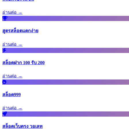
อ่านต่อ →
สูตรสล็อตแตกง่าย
อ่านต่อ →
สล็อตฝาก 100 รับ 200
อ่านต่อ →
สล็อต999
อ่านต่อ →
สล็อตเว็บตรง วอเลท