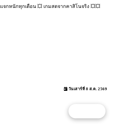
 แจกหนักทุกเดือน 💥 เกมสดจากคาสิโนจริง 💥
💥
วันเสาร์ที่ 8 ส.ค. 2569
รับโปรนี้