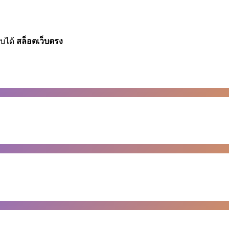
็บได้
สล็อตเว็บตรง