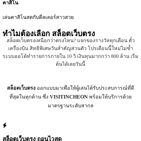
คาสิโน
เล่นคาสิโนสดกับดีลเลอร์สาวสวย
ทำไมต้องเลือก
สล็อตเว็บตรง
สล็อตเว็บตรงเหนือกว่าตรงไหน? แจกของรางวัลทุกเดือน ตั๋ว
เครื่องบิน สิทธิพิเศษวันสำคัญส่วนตัว โปรเดือนนี้ใหม่ไม่ซ้ำ
ระบบออโต้ทำรายการภายใน 10 วิ เงินทุนมากกว่า 800 ล้าน เริ่ม
ต้นได้เลยวันนี้
สล็อตเว็บตรง
ออกแบบมาเพื่อให้ผู้เล่นได้รับประสบการณ์ที่ดี
ที่สุดในทุกด้าน ซึ่ง
VISITINCHEON
พร้อมให้บริการด้วย
มาตรฐานระดับสากล
สล็อตเว็บตรง ถอนไวสุด