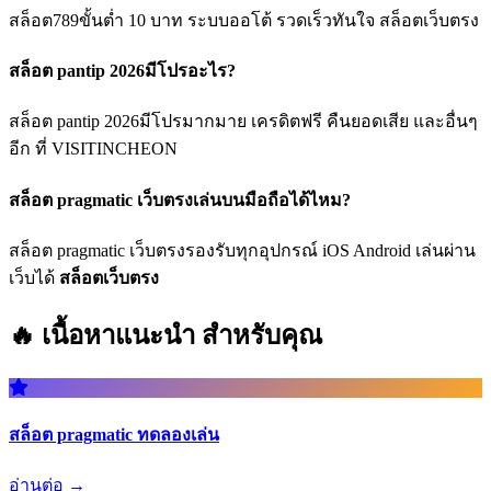
สล็อต789ขั้นต่ำ 10 บาท ระบบออโต้ รวดเร็วทันใจ สล็อตเว็บตรง
สล็อต pantip 2026มีโปรอะไร?
สล็อต pantip 2026มีโปรมากมาย เครดิตฟรี คืนยอดเสีย และอื่นๆ
อีก ที่ VISITINCHEON
สล็อต pragmatic เว็บตรงเล่นบนมือถือได้ไหม?
สล็อต pragmatic เว็บตรงรองรับทุกอุปกรณ์ iOS Android เล่นผ่าน
เว็บได้
สล็อตเว็บตรง
🔥 เนื้อหาแนะนำ
สำหรับคุณ
สล็อต pragmatic ทดลองเล่น
อ่านต่อ →