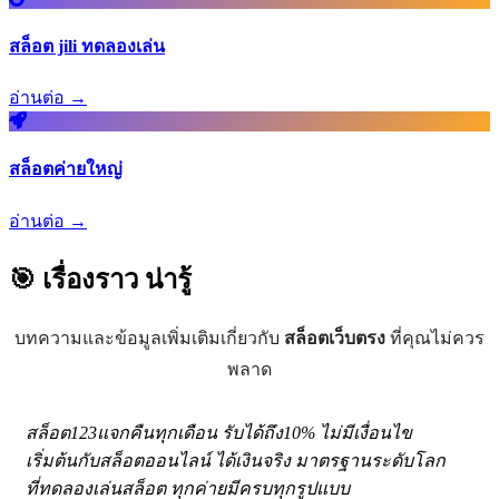
สล็อต jili ทดลองเล่น
อ่านต่อ →
สล็อตค่ายใหญ่
อ่านต่อ →
🎯 เรื่องราว
น่ารู้
บทความและข้อมูลเพิ่มเติมเกี่ยวกับ
สล็อตเว็บตรง
ที่คุณไม่ควร
พลาด
สล็อต123แจกคืนทุกเดือน รับได้ถึง10% ไม่มีเงื่อนไข
เริ่มต้นกับสล็อตออนไลน์ ได้เงินจริง มาตรฐานระดับโลก
ที่ทดลองเล่นสล็อต ทุกค่ายมีครบทุกรูปแบบ