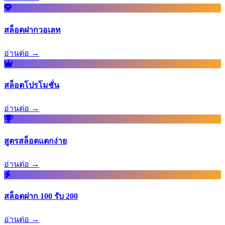
สล็อตฝากวอเลท
อ่านต่อ →
สล็อตโปรโมชั่น
อ่านต่อ →
สูตรสล็อตแตกง่าย
อ่านต่อ →
สล็อตฝาก 100 รับ 200
อ่านต่อ →