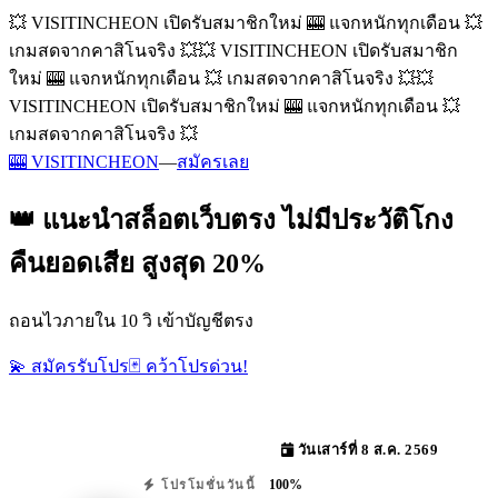
💥 VISITINCHEON เปิดรับสมาชิกใหม่ 🎰 แจกหนักทุกเดือน 💥
เกมสดจากคาสิโนจริง 💥
💥 VISITINCHEON เปิดรับสมาชิก
ใหม่ 🎰 แจกหนักทุกเดือน 💥 เกมสดจากคาสิโนจริง 💥
💥
VISITINCHEON เปิดรับสมาชิกใหม่ 🎰 แจกหนักทุกเดือน 💥
เกมสดจากคาสิโนจริง 💥
🎰 VISITINCHEON
—
สมัครเลย
👑 แนะนำสล็อตเว็บตรง ไม่มีประวัติโกง
คืนยอดเสีย สูงสุด 20%
ถอนไวภายใน 10 วิ เข้าบัญชีตรง
💫 สมัครรับโปร
🃏 คว้าโปรด่วน!
วันเสาร์ที่ 8 ส.ค. 2569
100%
โปรโมชั่นวันนี้